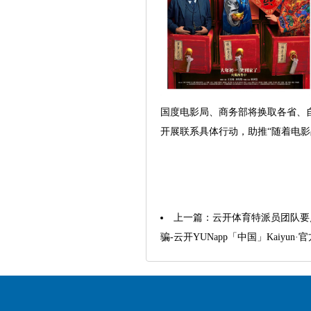
国度电影局、商务部将换取各省、
开展联系具体行动，助推“随着电影
上一篇：
云开体育特派员团队要
骗-云开YUNapp「中国」Kaiyun