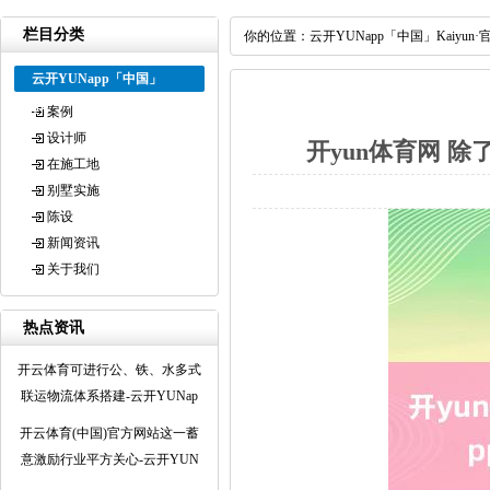
栏目分类
你的位置：
云开YUNapp「中国」Kaiyun
云开YUNapp「中国」
Kaiyun·官方网站-登录入口
案例
设计师
开yun体育网 除
在施工地
别墅实施
陈设
新闻资讯
关于我们
热点资讯
开云体育可进行公、铁、水多式
联运物流体系搭建-云开YUNap
开云体育(中国)官方网站这一蓄
意激励行业平方关心-云开YUN