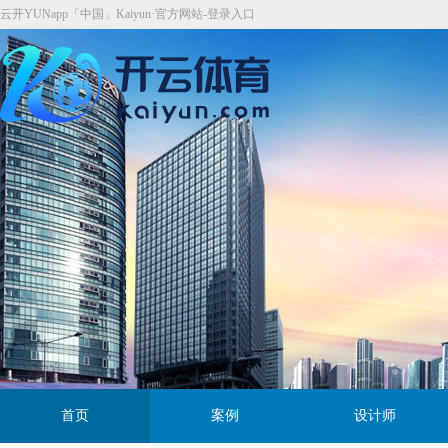
云开YUNapp「中国」Kaiyun·官方网站-登录入口
首页
案例
设计师