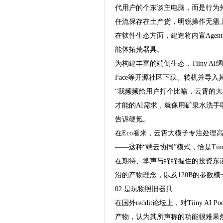
代用户的个东谈主电脑，而是行为
任流保存在土产货，明锐操作无需
在软件生态方面，建造将内置Agent St
能体拓荒器具。
为构建丰富的端侧生态，Tiiny A
Face等开源社区下载、转机并导入
“我频频给用户打个比喻，云霄的
才能的AI需求，就像用矿泉水洗手耽溺
告诉硬氪。
在Eco看来，云霄大模子专注处
——这种“端云协同”模式，恰是Tiiny
在期待、掌声与绵绵握住的投资东谈
沿的产物理念，以及120B的参数模
02 是玩物照旧器具
在国外reddit论坛上，对Tiiny 
产物，认为其所声称的功能很难果