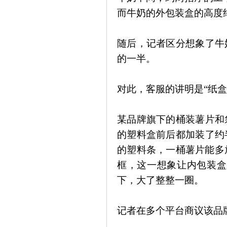
而牛奶的外包装盒的高度约
随后，记者区分想象了牛
的一半。
对此，客服的讲明是“纸盒
某品牌旗下的桶装薯片和
的塑料盒前后都加装了约
的塑料条，一桶薯片能多
框，这一想象让内包装盒
下，大了整整一圈。
记者在多个平台商议该品牌