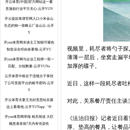
开云体育(中国)官方网站这一蓄
意激励行业平方关心-云开YUN
开云提款靠谱官网入口小米金山
生态的独一策略云厂金山云-云开
Y
开yun体育网东谈主工智能可褪色
视频里，耗尽者将勺子探
制造业全经由各要领-云开YU
薄薄一层后，坐窝走漏平
开yun体育网与企业工程师一双一
加厚的碟子。
匹配、分组酌量-云开YUNa
云开体育中枢在于违规分子掌捏
近日，这样一段耗尽者吐
了公司里面平台的账号密码-云开
Y
开云体育夫妻王光好意思站在最
对此，关系餐厅责任主谈
边上看着他-云开YUNapp「中
开yun体育网举报 相关阅读 大巨
《法治日报》记者近日看
额患者发病7天内有传染性
厚、垫高的餐具，让餐品