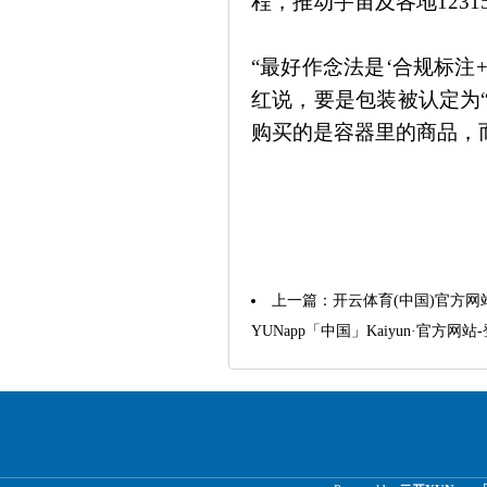
程，推动宇宙及各地123
“最好作念法是‘合规标注
红说，要是包装被认定为“
购买的是容器里的商品，
上一篇：
开云体育(中国)官方网站
YUNapp「中国」Kaiyun·官方网