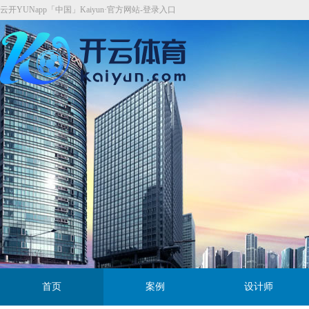
云开YUNapp「中国」Kaiyun·官方网站-登录入口
首页
案例
设计师