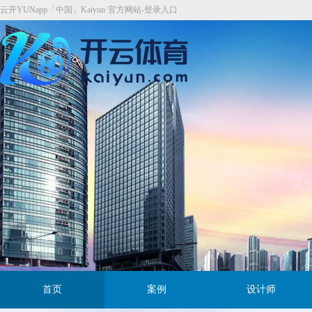
云开YUNapp「中国」Kaiyun·官方网站-登录入口
首页
案例
设计师