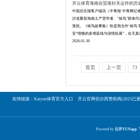
开云体育海南自贸港封关运作的历史程度
中国后生报客户端讯（中青报·中青网记
沙龙聚首海南土产货学者、“候鸟”群体
笼统。《候鸟故事集》恰是我当作‘候鸟
安“情愫的多维延续与深情拓展”，在天真展现.
2026-01-30
首页
上一页
73
友情链接：
Kaiyun体育官方入口
开云官网切尔西赞助商(2025已更
Powered by
云开YUNapp