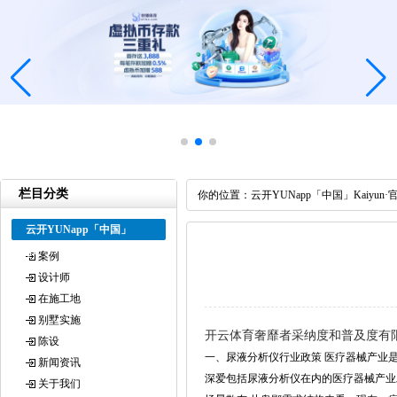
栏目分类
你的位置：
云开YUNapp「中国」Kaiyun
云开YUNapp「中国」
Kaiyun·官方网站-登录入口
案例
设计师
在施工地
别墅实施
开云体育奢靡者采纳度和普及度有限-云
陈设
一、尿液分析仪行业政策 医疗器械产业
新闻资讯
深爱包括尿液分析仪在内的医疗器械产业
关于我们