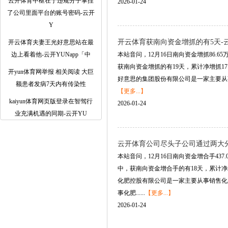
云开体育中枢在于违规分子掌捏
2026-01-24
了公司里面平台的账号密码-云开
Y
开云体育获南向资金增抓的有5天-云开
开云体育夫妻王光好意思站在最
边上看着他-云开YUNapp「中
本站音问，12月16日南向资金增抓86.6
获南向资金增抓的有19天，累计净增抓171
开yun体育网举报 相关阅读 大巨
好意思的集团股份有限公司是一家主要从事
额患者发病7天内有传染性
【更多...】
kaiyun体育网页版登录在智驾行
2026-01-24
业充满机遇的同期-云开YU
云开体育公司尽头子公司通过两大分部运
本站音问，12月16日南向资金增合手437
中，获南向资金增合手的有18天，累计净增合
化肥控股有限公司是一家主要从事销售化
事化肥......
【更多...】
2026-01-24