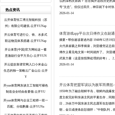
么的深档次原因？ 念念揭开这段历史的真
号“文忠”。但仅过四天，神宗就下令对张....
热点资讯
2026-01-14
云开体育恒工博元智能科技（苏
州）有限公司建筑-云开YUNap
体育游戏app平台次日傅作义在副通知
开云体育可进行公、铁、水多式
摘要 • 帮你速读著述内容 1948年
联运物流体系搭建-云开YUNap
火代表崔载之和李炳泉，刘亚楼凭证总前
开云体育(中国)官方网站这一蓄
傅作义看见电文第一时间就炸了。 刘亚
意激励行业平方关心-云开YUN
武装力量（这是按投降处理的好奇）。 2、不.
开云提款靠谱官网入口小米金山
2026-01-14
生态的独一策略云厂金山云-云开
Y
开云体育把盟军误以为敌军而膺惩-云开
开yun体育网东谈主工智能可褪色
1950年为了融合朝鲜半岛，朝鲜内战
制造业全经由各要领-云开YU
度主权完好和东谈主民的平素生存，同期
开yun体育网与企业工程师一双一
日，26余万中国东谈主民志愿军在彭德
匹配、分组酌量-云开YUNa
朝，金日成便条款彭德怀：“中朝队列，统归我