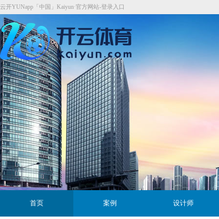
云开YUNapp「中国」Kaiyun·官方网站-登录入口
首页
案例
设计师