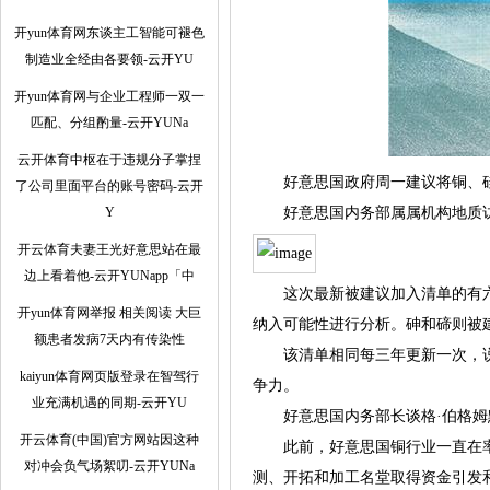
开yun体育网东谈主工智能可褪色
制造业全经由各要领-云开YU
开yun体育网与企业工程师一双一
匹配、分组酌量-云开YUNa
云开体育中枢在于违规分子掌捏
好意思国政府周一建议将铜、硅、
了公司里面平台的账号密码-云开
Y
好意思国内务部属属机构地质访问
开云体育夫妻王光好意思站在最
边上看着他-云开YUNapp「中
这次最新被建议加入清单的有六
开yun体育网举报 相关阅读 大巨
纳入可能性进行分析。砷和碲则被
额患者发病7天内有传染性
该清单相同每三年更新一次，说
kaiyun体育网页版登录在智驾行
争力。
业充满机遇的同期-云开YU
好意思国内务部长谈格·伯格姆默
开云体育(中国)官方网站因这种
此前，好意思国铜行业一直在率
对冲会负气场絮叨-云开YUNa
测、开拓和加工名堂取得资金引发