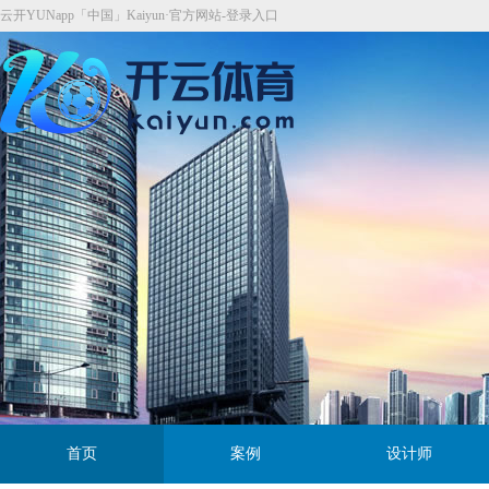
云开YUNapp「中国」Kaiyun·官方网站-登录入口
首页
案例
设计师