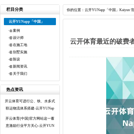
栏目分类
你的位置：
云开YUNapp「中国」Kaiyun
云开YUNapp「中国」
Kaiyun·官方网站-登录入口
案例
设计师
云开体育最近的破费者价
在施工地
别墅实施
陈设
新闻资讯
关于我们
热点资讯
开云体育可进行公、铁、水多式
联运物流体系搭建-云开YUNap
开云体育(中国)官方网站这一蓄
意激励行业平方关心-云开YUN