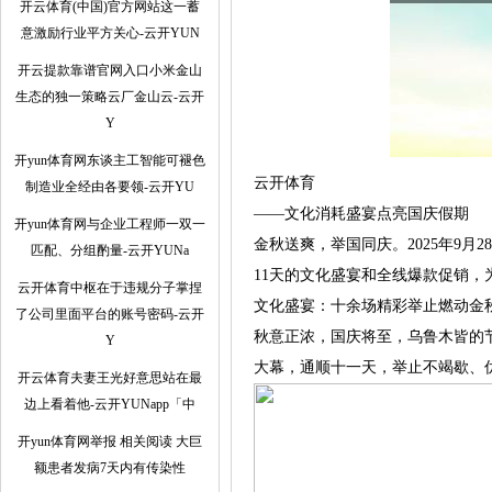
开云体育(中国)官方网站这一蓄
意激励行业平方关心-云开YUN
开云提款靠谱官网入口小米金山
生态的独一策略云厂金山云-云开
Y
开yun体育网东谈主工智能可褪色
云开体育
制造业全经由各要领-云开YU
——文化消耗盛宴点亮国庆假期
开yun体育网与企业工程师一双一
金秋送爽，举国同庆。2025年9月
匹配、分组酌量-云开YUNa
11天的文化盛宴和全线爆款促销
云开体育中枢在于违规分子掌捏
文化盛宴：十余场精彩举止燃动金
了公司里面平台的账号密码-云开
秋意正浓，国庆将至，乌鲁木皆的节
Y
大幕，通顺十一天，举止不竭歇、
开云体育夫妻王光好意思站在最
边上看着他-云开YUNapp「中
开yun体育网举报 相关阅读 大巨
额患者发病7天内有传染性