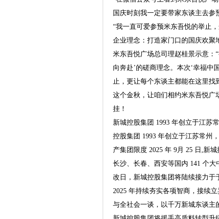
国庆时刻我一定要带家东谈主去参
“我一直可爱参预米东吾悦的举止
企业理念：打造家门口的国庆欢聚
米东吾悦广场总司理赵桂景示意：
向奔赴’的磋商理念。本次‘幸福中
止，更让每个东谈主都能在这里找
这个金秋，让咱们相约米东吾悦广
挂！
新城控股集团 1993 年创立于江
控股集团 1993 年创立于江苏常
产集团限度 2025 年 9月 25
长沙、长春、西安等国内 141 个大中
改日，新城控股集团将陆续接力于于
2025 年持续夯实各项智商，接
与全社会一谈，以千万新城东谈主
新城控股集团将援手高质料转型升