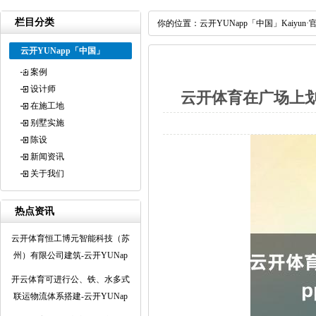
栏目分类
你的位置：
云开YUNapp「中国」Kaiyun
云开YUNapp「中国」
Kaiyun·官方网站-登录入口
案例
设计师
云开体育在广场上划出
在施工地
别墅实施
陈设
新闻资讯
关于我们
热点资讯
云开体育恒工博元智能科技（苏
州）有限公司建筑-云开YUNap
开云体育可进行公、铁、水多式
联运物流体系搭建-云开YUNap