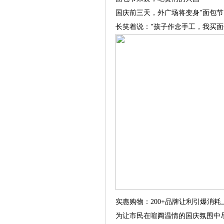
国庆前三天，外广场将变身"面包
长笑着说："孩子作念手工，我买面
实惠购物：200+品牌让利引爆消耗
为让市民在喧阗温情的国庆氛围中尽