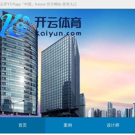
云开YUNapp「中国」Kaiyun·官方网站-登录入口
首页
案例
设计师